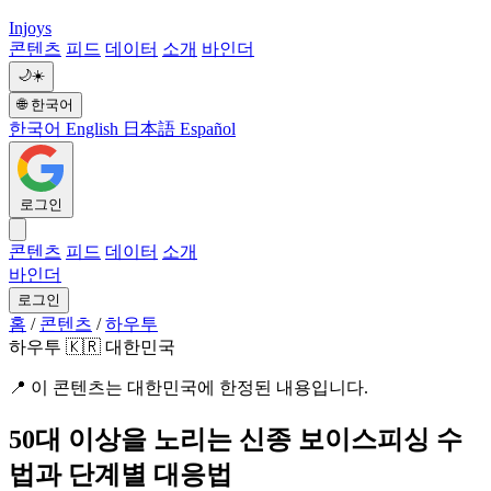
Injoys
콘텐츠
피드
데이터
소개
바인더
🌙
☀️
🌐
한국어
한국어
English
日本語
Español
로그인
콘텐츠
피드
데이터
소개
바인더
로그인
홈
/
콘텐츠
/
하우투
하우투
🇰🇷 대한민국
📍
이 콘텐츠는 대한민국에 한정된 내용입니다.
50대 이상을 노리는 신종 보이스피싱 수
법과 단계별 대응법