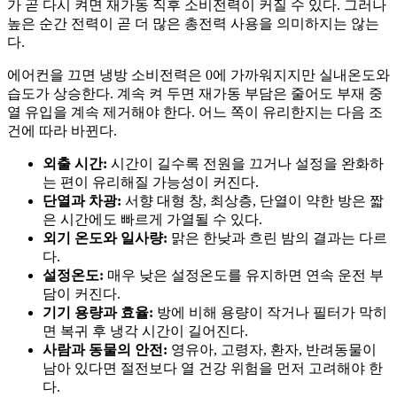
가 곧 다시 켜면 재가동 직후 소비전력이 커질 수 있다. 그러나
높은 순간 전력이 곧 더 많은 총전력 사용을 의미하지는 않는
다.
에어컨을 끄면 냉방 소비전력은 0에 가까워지지만 실내온도와
습도가 상승한다. 계속 켜 두면 재가동 부담은 줄어도 부재 중
열 유입을 계속 제거해야 한다. 어느 쪽이 유리한지는 다음 조
건에 따라 바뀐다.
외출 시간:
시간이 길수록 전원을 끄거나 설정을 완화하
는 편이 유리해질 가능성이 커진다.
단열과 차광:
서향 대형 창, 최상층, 단열이 약한 방은 짧
은 시간에도 빠르게 가열될 수 있다.
외기 온도와 일사량:
맑은 한낮과 흐린 밤의 결과는 다르
다.
설정온도:
매우 낮은 설정온도를 유지하면 연속 운전 부
담이 커진다.
기기 용량과 효율:
방에 비해 용량이 작거나 필터가 막히
면 복귀 후 냉각 시간이 길어진다.
사람과 동물의 안전:
영유아, 고령자, 환자, 반려동물이
남아 있다면 절전보다 열 건강 위험을 먼저 고려해야 한
다.