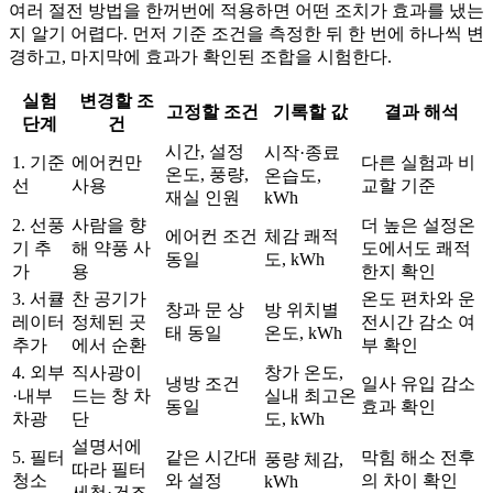
여러 절전 방법을 한꺼번에 적용하면 어떤 조치가 효과를 냈는
지 알기 어렵다. 먼저 기준 조건을 측정한 뒤 한 번에 하나씩 변
경하고, 마지막에 효과가 확인된 조합을 시험한다.
실험
변경할 조
고정할 조건
기록할 값
결과 해석
단계
건
시간, 설정
시작·종료
1. 기준
에어컨만
다른 실험과 비
온도, 풍량,
온습도,
선
사용
교할 기준
재실 인원
kWh
2. 선풍
사람을 향
더 높은 설정온
에어컨 조건
체감 쾌적
기 추
해 약풍 사
도에서도 쾌적
동일
도, kWh
가
용
한지 확인
3. 서큘
찬 공기가
온도 편차와 운
창과 문 상
방 위치별
레이터
정체된 곳
전시간 감소 여
태 동일
온도, kWh
추가
에서 순환
부 확인
4. 외부
직사광이
창가 온도,
냉방 조건
일사 유입 감소
·내부
드는 창 차
실내 최고온
동일
효과 확인
차광
단
도, kWh
설명서에
5. 필터
같은 시간대
막힘 해소 전후
풍량 체감,
따라 필터
청소
와 설정
의 차이 확인
kWh
세척·건조