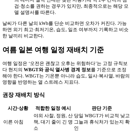
검·청소를 권하는 경우가 있지만, 최종적으로는 해당 모
델 설명서를 따른다.
날씨가 다른 날의 kWh를 단순 비교하면 오차가 커진다. 가능
하면 외기 최고·최저기온, 습도, 일조 여부까지 기록하고 비슷
한 날끼리 비교한다.
여름 일본 여행 일정 재배치 기준
여행 일정은 ‘오전은 괜찮고 오후는 위험하다’는 고정 규칙보
다 현지의
WBGT와 공식 열사병 경계 정보
를 기준으로 조정
해야 한다. WBGT는 기온뿐 아니라 습도, 일사·복사열, 바람의
영향을 반영하는 열 스트레스 지표다.
권장 재배치 방식
시간·상황
적합한 일정 예시
판단 기준
야외 사찰, 정원, 산
당일 WBGT가 비교적 낮고
이른 아침
책, 대기 줄이 긴 명
그늘과 휴식처가 있는지 확
소
인