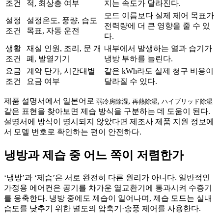
조건
적, 최상층 여부
지는 속도가 달라진다.
모드 이름보다 실제 제어 목표가
설정
설정온도, 풍량, 습도
전력량에 더 큰 영향을 줄 수 있
조건
목표, 자동 운전
다.
생활
재실 인원, 조리, 문 개
내부에서 발생하는 열과 습기가
조건
폐, 발열기기
냉방 부하를 늘린다.
요금
계약 단가, 시간대별
같은 kWh라도 실제 청구 비용이
조건
요금 여부
달라질 수 있다.
제품 설명서에서 일본어로
,
,
弱冷房除湿
再熱除湿
ハイブリッド除湿
같은 표현을 찾아보면 제습 방식을 구분하는 데 도움이 된다.
설명서에 방식이 명시되지 않았다면 제조사 제품 지원 정보에
서 모델 번호로 확인하는 편이 안전하다.
냉방과 제습 중 어느 쪽이 저렴한가
‘냉방’과 ‘제습’은 서로 완전히 다른 원리가 아니다. 일반적인
가정용 에어컨은 공기를 차가운 열교환기에 통과시켜 수증기
를 응축한다. 냉방 중에도 제습이 일어나며, 제습 모드는 실내
습도를 낮추기 위한 별도의 압축기·송풍 제어를 사용한다.