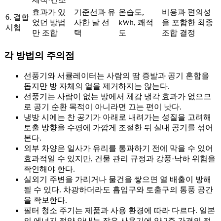
효과가 있
기준선과 유
온습도,
비용과 편의성
6. 결합
었던 방법
사한 날 선
kWh, 쾌적
을 포함한 최종
시험
만 조합
택
도
조합 결정
각 방법의 주의점
선풍기와 서큘레이터는 사람의 땀 증발과 공기 혼합을
돕지만 방 자체의 열을 제거하지는 않는다.
선풍기는 사람이 없는 방에서 체감 냉각 효과가 없으므
로 공기 순환 목적이 아니라면 끄는 편이 낫다.
냉방 시에는 찬 공기가 아래로 내려가는 성질을 고려해
토출 방향을 수평에 가깝게 조절한 뒤 실내 공기를 섞어
본다.
외부 차양은 일사가 유리를 통과하기 전에 막을 수 있어
효과적일 수 있지만, 건물 관리 규정과 강풍·낙하 위험을
확인해야 한다.
실외기 주변을 가리거나 물건을 쌓으면 열 배출이 방해
될 수 있다. 차광하더라도 흡입구와 토출구의 통풍 공간
을 확보한다.
필터 청소 주기는 제품과 사용 환경에 따라 다르다. 일본
의 에너지 절약 안내는 잦은 사용기에 약 2주 간격의 점