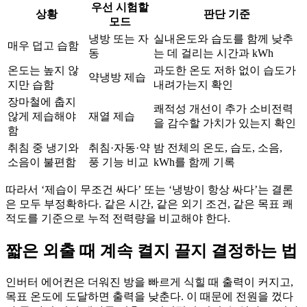
우선 시험할
상황
판단 기준
모드
냉방 또는 자
실내온도와 습도를 함께 낮추
매우 덥고 습함
동
는 데 걸리는 시간과 kWh
온도는 높지 않
과도한 온도 저하 없이 습도가
약냉방 제습
지만 습함
내려가는지 확인
장마철에 춥지
쾌적성 개선이 추가 소비전력
않게 제습해야
재열 제습
을 감수할 가치가 있는지 확인
함
취침 중 냉기와
취침·자동·약
밤 전체의 온도, 습도, 소음,
소음이 불편함
풍 기능 비교
kWh를 함께 기록
따라서 ‘제습이 무조건 싸다’ 또는 ‘냉방이 항상 싸다’는 결론
은 모두 부정확하다. 같은 시간, 같은 외기 조건, 같은 목표 쾌
적도를 기준으로 누적 전력량을 비교해야 한다.
짧은 외출 때 계속 켤지 끌지 결정하는 법
인버터 에어컨은 더워진 방을 빠르게 식힐 때 출력이 커지고,
목표 온도에 도달하면 출력을 낮춘다. 이 때문에 전원을 껐다