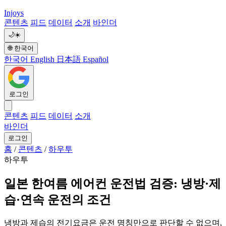
Injoys
콘텐츠
피드
데이터
소개
바인더
🌙
☀️
🌐
한국어
한국어
English
日本語
Español
로그인
콘텐츠
피드
데이터
소개
바인더
로그인
홈
/
콘텐츠
/
하우투
하우투
일본 한여름 에어컨 운전법 검증: 냉방·제
습·연속 운전의 조건
냉방과 제습의 전기요금은 운전 명칭만으로 판단할 수 없으며,