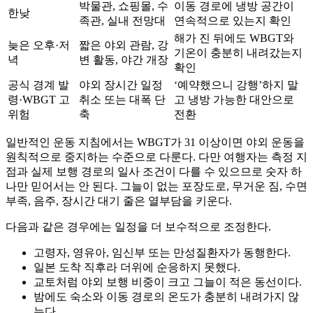
박물관, 쇼핑몰, 수
이동 경로에 냉방 공간이
한낮
족관, 실내 전망대
연속적으로 있는지 확인
해가 진 뒤에도 WBGT와
늦은 오후·저
짧은 야외 관람, 강
기온이 충분히 내려갔는지
녁
변 활동, 야간 개장
확인
공식 경계 발
야외 장시간 일정
‘예약했으니 강행’하지 말
령·WBGT 고
취소 또는 대폭 단
고 냉방 가능한 대안으로
위험
축
전환
일반적인 운동 지침에서는 WBGT가 31 이상이면 야외 운동을
원칙적으로 중지하는 수준으로 다룬다. 다만 여행자는 측정 지
점과 실제 보행 경로의 일사 조건이 다를 수 있으므로 숫자 하
나만 믿어서는 안 된다. 그늘이 없는 포장도로, 무거운 짐, 수면
부족, 음주, 장시간 대기 줄은 열부담을 키운다.
다음과 같은 경우에는 일정을 더 보수적으로 조정한다.
고령자, 영유아, 임신부 또는 만성질환자가 동행한다.
일본 도착 직후라 더위에 순응하지 못했다.
교토처럼 야외 보행 비중이 크고 그늘이 적은 동선이다.
밤에도 숙소와 이동 경로의 온도가 충분히 내려가지 않
는다.