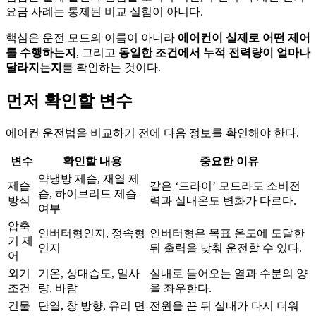
요금 사례는 통제된 비교 실험이 아니다.
핵심은 운전 모드의 이름이 아니라
에어컨이 실제로 어떤 제어
를 수행하는지
, 그리고
동일한 조건에서 누적 전력량이 얼마나
달라지는지
를 확인하는 것이다.
먼저 확인할 변수
에어컨 운전법을 비교하기 전에 다음 정보를 확인해야 한다.
변수
확인할 내용
중요한 이유
약냉방 제습, 재열 제
제습
같은 ‘드라이’ 모드라도 소비전
습, 하이브리드 제습
방식
력과 실내온도 변화가 다르다.
여부
압축
인버터형인지, 정속형
인버터형은 목표 온도에 도달한
기 제
인지
뒤 출력을 낮춰 운전할 수 있다.
어
외기
기온, 상대습도, 일사
실내로 들어오는 열과 수분의 양
조건
량, 바람
을 좌우한다.
건물
단열, 창 방향, 유리 면
전원을 끈 뒤 실내가 다시 더워