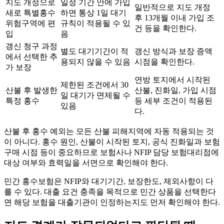
지도 개정으로
일정 기간 안에 가입
일반적으로 지도 개정
새로 특별홍수
하면 통상 1일 대기
후 13개월 이내 가입 조
위험구역에 편
규칙이 적용될 수 있
건 등을 확인한다.
입
음
갱신 청구 과정
별도 대기기간이 적
갱신 방식과 보장 증액
에서 선택한 추
용되지 않을 수 있음
시점을 확인한다.
가 보장
연방 토지에서 시작된
제한된 조건에서 30
산불 후 발생한
산불, 진화일, 가입 시점
일 대기가 면제될 수
특정 홍수
등 세부 조건이 적용된
있음
다.
산불 후 홍수 예외는 모든 산불 피해지역에 자동 적용되는 것
이 아니다. 홍수 원인, 산불이 시작된 토지, 공식 진화일과 보험
구매 시점 등이 중요하므로 보험사나 NFIP 담당 보험대리점에
대상 여부와 효력일을 서면으로 확인해야 한다.
민간 홍수보험은 NFIP와 대기기간, 보장한도, 제외사항이 다
를 수 있다. 대출 요건 충족을 목적으로 민간 상품을 선택한다
면 해당 보험을 대출기관이 인정하는지도 먼저 확인해야 한다.