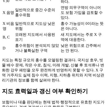
V30
하다.
연방 의무구역이 아니어
일반적으로 중간 수준의
X 음영
도 보험 가입을 검토할 수
홍수위험
있다.
X 비음
일반적으로 지도상 낮은
홍수 가능성이 0이라는 뜻
영
위험
은 아니다.
오래된 지도에서 사용된
새 지도에서는 주로 X 구
B, C
표기
역에 대응한다.
홍수위험이 분석되지 않았
낮은 위험으로 간주해서
D
거나 불확실한 구역
는 안 된다.
지도는 특정 규모의 홍수를 모델링한 결과다. 국지성 호우, 빗
물 배수 문제, 작은 수로, 침식, 미래 개발, 산불 후 토석류나 변
화한 강우 패턴을 모두 완전하게 반영하지 못할 수 있다. X 구
역 거주자도 실제 침수 이력, 지형, 지하층 위치와 지역 비상관
리기관의 정보를 함께 살펴야 한다.
지도 효력일과 갱신 여부 확인하기
보험이나 대출 판단에는 현재 법적·행정적으로 유효한 지도가