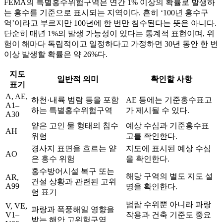
FEMA의 특별홍수위험구역은 연간 1% 이상의 확률로 발생하
는 홍수를 기준으로 표시되는 지역이다. 흔히 ‘100년 홍수구
역’이라고 부르지만 100년에 한 번만 침수된다는 뜻은 아니다.
단순히 매년 1%의 발생 가능성이 있다는 통계적 표현이며, 위
험이 해마다 독립적이고 일정하다고 가정하면 30년 동안 한 번
이상 발생할 확률은 약 26%다.
지도
일반적 의미
확인할 사항
표기
A, AE,
하천·내륙 범람 등을 포함
AE 등에는 기준홍수표고
A1–
하는 특별홍수위험구역
가 제시될 수 있다.
A30
얕은 고인 물 형태의 침수
예상 수심과 기준홍수표
AH
위험
고를 확인한다.
경사지 표면을 흐르는 얕
지도에 표시된 예상 수심
AO
은 홍수 위험
을 확인한다.
홍수방어시설 복구 또는
해당 구역의 별도 지도 설
AR,
건설 상황과 관련된 고위
A99
명을 확인한다.
험 표기
범람 수위뿐 아니라 파랑
V, VE,
파랑과 폭풍해일 영향을
V1–
작용과 건축 기준도 중요
받는 해안 고위험구역