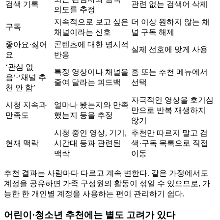
검색 기록
관련 없는 검색어 삭제
의도를 추정
지속적으로 보고 싶은
더 이상 원하지 않는 채
구독
채널이라는 신호
널 구독 해제
좋아요·싫어
콘텐츠에 대한 명시적
실제 선호에 맞게 사용
요
반응
‘관심 없
특정 영상이나 채널을
홈 또는 추천 메뉴에서
음’·‘채널 추
줄여 달라는 피드백
선택
천 안 함’
자극적인 영상을 호기심
시청 지속과
얼마나 봤는지와 만족
만으로 반복 재생하지
만족도
했는지 등을 추정
않기
시청 중인 영상, 기기,
추천만 따르지 말고 검
현재 맥락
시간대 등과 관련된
색·구독 목록으로 직접
맥락
이동
추천 결과는 사람마다 다르고 계속 변한다. 같은 가정에서도
계정을 공유하면 가족 구성원의 활동이 섞일 수 있으므로, 가
능한 한 개인별 계정을 사용하는 편이 관리하기 쉽다.
어린이·청소년 추천에는 별도 고려가 있다