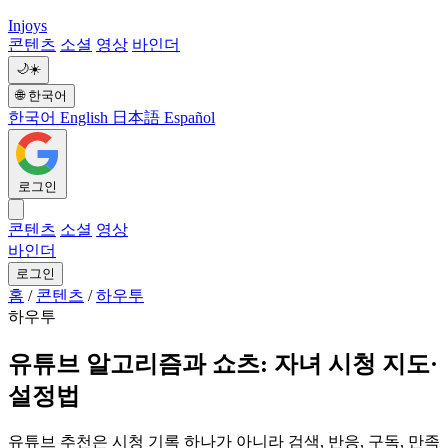
Injoys
콘텐츠
소셜
영상
바인더
🌙
☀️
🌐
한국어
한국어
English
日本語
Español
로그인
콘텐츠
소셜
영상
바인더
로그인
홈
/
콘텐츠
/
하우투
하우투
유튜브 알고리즘과 쇼츠: 자녀 시청 지도·
설정법
유튜브 추천은 시청 기록 하나가 아니라 검색, 반응, 구독, 만족