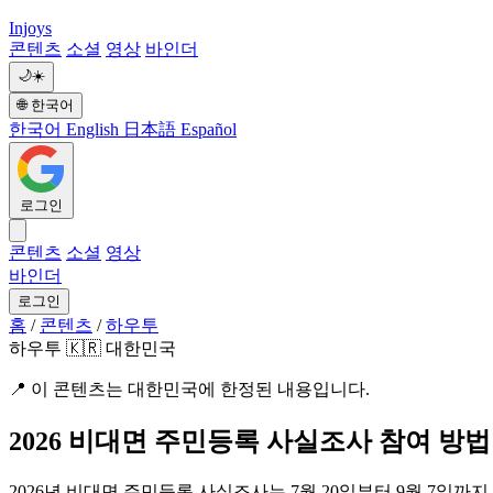
Injoys
콘텐츠
소셜
영상
바인더
🌙
☀️
🌐
한국어
한국어
English
日本語
Español
로그인
콘텐츠
소셜
영상
바인더
로그인
홈
/
콘텐츠
/
하우투
하우투
🇰🇷 대한민국
📍
이 콘텐츠는 대한민국에 한정된 내용입니다.
2026 비대면 주민등록 사실조사 참여 방법
2026년 비대면 주민등록 사실조사는 7월 20일부터 9월 7일