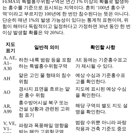
FEMA의 특별홍수위험구역은 연간 1% 이상의 확률로 발생하
는 홍수를 기준으로 표시되는 지역이다. 흔히 ‘100년 홍수구
역’이라고 부르지만 100년에 한 번만 침수된다는 뜻은 아니다.
단순히 매년 1%의 발생 가능성이 있다는 통계적 표현이며, 위
험이 해마다 독립적이고 일정하다고 가정하면 30년 동안 한 번
이상 발생할 확률은 약 26%다.
지도
일반적 의미
확인할 사항
표기
A, AE,
하천·내륙 범람 등을 포함
AE 등에는 기준홍수표고
A1–
하는 특별홍수위험구역
가 제시될 수 있다.
A30
얕은 고인 물 형태의 침수
예상 수심과 기준홍수표
AH
위험
고를 확인한다.
경사지 표면을 흐르는 얕
지도에 표시된 예상 수심
AO
은 홍수 위험
을 확인한다.
홍수방어시설 복구 또는
해당 구역의 별도 지도 설
AR,
건설 상황과 관련된 고위
A99
명을 확인한다.
험 표기
범람 수위뿐 아니라 파랑
V, VE,
파랑과 폭풍해일 영향을
V1–
작용과 건축 기준도 중요
받는 해안 고위험구역