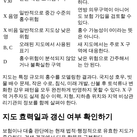
V30
하다.
연방 의무구역이 아니어
일반적으로 중간 수준의
X 음영
도 보험 가입을 검토할 수
홍수위험
있다.
X 비음
일반적으로 지도상 낮은
홍수 가능성이 0이라는 뜻
영
위험
은 아니다.
오래된 지도에서 사용된
새 지도에서는 주로 X 구
B, C
표기
역에 대응한다.
홍수위험이 분석되지 않았
낮은 위험으로 간주해서
D
거나 불확실한 구역
는 안 된다.
지도는 특정 규모의 홍수를 모델링한 결과다. 국지성 호우, 빗
물 배수 문제, 작은 수로, 침식, 미래 개발, 산불 후 토석류나 변
화한 강우 패턴을 모두 완전하게 반영하지 못할 수 있다. X 구
역 거주자도 실제 침수 이력, 지형, 지하층 위치와 지역 비상관
리기관의 정보를 함께 살펴야 한다.
지도 효력일과 갱신 여부 확인하기
보험이나 대출 판단에는 현재 법적·행정적으로 유효한 지도가