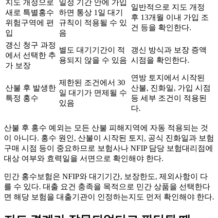
지도 개정으로
일정 기간 안에 가입
일반적으로 지도 개정
새로 특별홍수
하면 통상 1일 대기
후 13개월 이내 가입 조
위험구역에 편
규칙이 적용될 수 있
건 등을 확인한다.
입
음
갱신 청구 과정
별도 대기기간이 적
갱신 방식과 보장 증액
에서 선택한 추
용되지 않을 수 있음
시점을 확인한다.
가 보장
연방 토지에서 시작된
제한된 조건에서 30
산불 후 발생한
산불, 진화일, 가입 시점
일 대기가 면제될 수
특정 홍수
등 세부 조건이 적용된
있음
다.
산불 후 홍수 예외는 모든 산불 피해지역에 자동 적용되는 것
이 아니다. 홍수 원인, 산불이 시작된 토지, 공식 진화일과 보험
구매 시점 등이 중요하므로 보험사나 NFIP 담당 보험대리점에
대상 여부와 효력일을 서면으로 확인해야 한다.
민간 홍수보험은 NFIP와 대기기간, 보장한도, 제외사항이 다
를 수 있다. 대출 요건 충족을 목적으로 민간 상품을 선택한다
면 해당 보험을 대출기관이 인정하는지도 먼저 확인해야 한다.