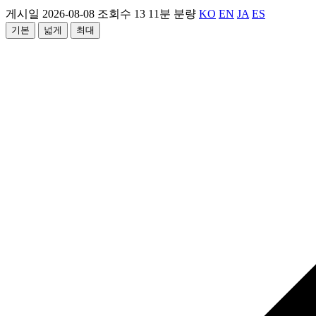
게시일 2026-08-08
조회수 13
11분 분량
KO
EN
JA
ES
기본
넓게
최대