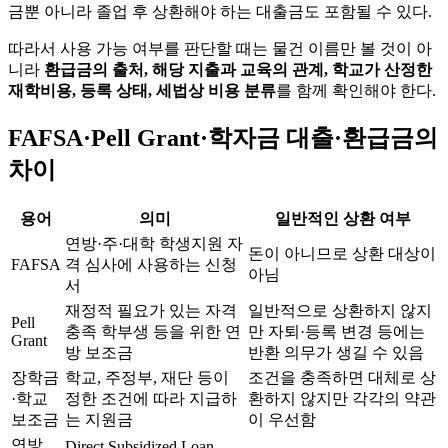
금뿐 아니라 졸업 후 상환해야 하는 대출금도 포함될 수 있다.
따라서 사용 가능 여부를 판단할 때는 물건 이름만 볼 것이 아
니라
환급금의 출처, 해당 지출과 교육의 관계, 학교가 산정한
재학비용, 등록 상태, 세법상 비용 분류
를 함께 확인해야 한다.
FAFSA·Pell Grant·학자금 대출·환급금의
차이
용어
의미
일반적인 상환 여부
연방·주·대학 학생지원 자
돈이 아니므로 상환 대상이
FAFSA
격 심사에 사용하는 신청
아님
서
재정적 필요가 있는 자격
일반적으로 상환하지 않지
Pell
충족 학부생 등을 위한 연
만 자퇴·등록 변경 등에는
Grant
방 보조금
반환 의무가 생길 수 있음
장학금
학교, 주정부, 재단 등이
조건을 충족하면 대체로 상
·학교
정한 조건에 따라 지급하
환하지 않지만 각각의 약관
보조금
는 지원금
이 우선함
연방
Direct Subsidized Loan,