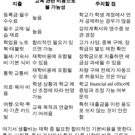
교육 관련 비용으로
지출
주의할 점
볼 가능성
등록금·필수
학교가 학생 계정에서 먼
높음
수수료
저 공제하는 경우가 많음
필수 교재·실
강의계획서와 영수증 보
높음
습 재료
관 권장
학업용 노트
합리적인 필요가 있
고가 사양, 중복 구매, 장
북·태블릿
으면 가능
학금의 별도 제한 확인
월세·기숙사
재학비용에 포함될
장학금으로 지출하면 세
비·기본 식비
수 있음
금상 과세될 수 있음
재학비용에 포함될
차량 구매 전체가 자동으
통학 교통비
수 있음
로 허용되는 것은 아님
학생 상황과 학교 예
학교 financial aid office에
의료·육아 비
산 조정에 따라 반영
증빙과 조정 가능 여부
용
가능
문의
여행·오락·투
특히 대출금을 이런 용도
교육 목적과 연결하
자·기존 카드
로 쓰지 않는 것이 안전
기 어려움
빚
함
여기서 생활비는 재학 중 필요한 합리적인 기본비용을 뜻한다.