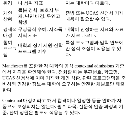
환경
나 성취 지표
지는 대학마다 다르다.
돌봄 경험, 보호자 부
개인
증빙 또는 UCAS 신청서 기재
재, 난민 배경, 무연고
상황
내용이 필요할 수 있다.
학생
경제적
무상급식 수혜, 저소득
대학이 인정하는 지표와 자료
배경
지역 지표
가 서로 다르다.
참여
특정 프로그램과 입학 연도에
대학의 장기 지원·진학
프로그
만 성적 조정이 적용될 수 있
프로그램 이수
램
다.
Manchester를 포함한 각 대학의 공식 contextual admissions 기준
에서 자격을 확인해야 한다. 전화할 때는 우편번호, 학교명,
UCAS 신청서에 이미 기재한 개인 상황, 관련 프로그램명을 준
비하되 민감한 정보는 대학이 요구하는 안전한 채널로만 제출
한다.
Contextual 대상이라고 해서 합격이나 일정한 등급 인하가 자
동으로 보장되지는 않는다. 필수 과목, 전문직 인증 과정의 기
준, 잔여 정원은 별도로 적용될 수 있다.