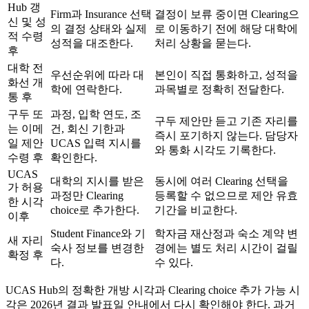
Hub 갱
Firm과 Insurance 선택
결정이 보류 중이면 Clearing으
신 및 성
의 결정 상태와 실제
로 이동하기 전에 해당 대학에
적 수령
성적을 대조한다.
처리 상황을 묻는다.
후
대학 전
우선순위에 따라 대
본인이 직접 통화하고, 성적을
화선 개
학에 연락한다.
과목별로 정확히 전달한다.
통 후
구두 또
과정, 입학 연도, 조
구두 제안만 듣고 기존 자리를
는 이메
건, 회신 기한과
즉시 포기하지 않는다. 담당자
일 제안
UCAS 입력 지시를
와 통화 시각도 기록한다.
수령 후
확인한다.
UCAS
대학의 지시를 받은
동시에 여러 Clearing 선택을
가 허용
과정만 Clearing
등록할 수 없으므로 제안 유효
한 시각
choice로 추가한다.
기간을 비교한다.
이후
Student Finance와 기
학자금 재산정과 숙소 계약 변
새 자리
숙사 정보를 변경한
경에는 별도 처리 시간이 걸릴
확정 후
다.
수 있다.
UCAS Hub의 정확한 개방 시각과 Clearing choice 추가 가능 시
각은 2026년 결과 발표일 안내에서 다시 확인해야 한다. 과거