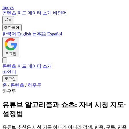
Injoys
콘텐츠
피드
데이터
소개
바인더
🌙
☀️
🌐
한국어
한국어
English
日本語
Español
로그인
콘텐츠
피드
데이터
소개
바인더
로그인
홈
/
콘텐츠
/
하우투
하우투
유튜브 알고리즘과 쇼츠: 자녀 시청 지도·
설정법
유튜브 추천은 시청 기록 하나가 아니라 검색, 반응, 구독, 만족