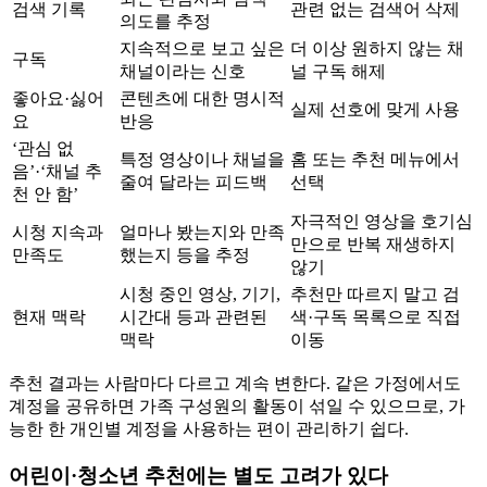
검색 기록
관련 없는 검색어 삭제
의도를 추정
지속적으로 보고 싶은
더 이상 원하지 않는 채
구독
채널이라는 신호
널 구독 해제
좋아요·싫어
콘텐츠에 대한 명시적
실제 선호에 맞게 사용
요
반응
‘관심 없
특정 영상이나 채널을
홈 또는 추천 메뉴에서
음’·‘채널 추
줄여 달라는 피드백
선택
천 안 함’
자극적인 영상을 호기심
시청 지속과
얼마나 봤는지와 만족
만으로 반복 재생하지
만족도
했는지 등을 추정
않기
시청 중인 영상, 기기,
추천만 따르지 말고 검
현재 맥락
시간대 등과 관련된
색·구독 목록으로 직접
맥락
이동
추천 결과는 사람마다 다르고 계속 변한다. 같은 가정에서도
계정을 공유하면 가족 구성원의 활동이 섞일 수 있으므로, 가
능한 한 개인별 계정을 사용하는 편이 관리하기 쉽다.
어린이·청소년 추천에는 별도 고려가 있다