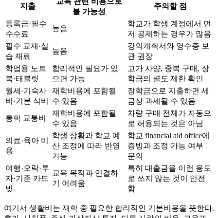
교육 관련 비용으로
지출
주의할 점
볼 가능성
등록금·필수
학교가 학생 계정에서 먼
높음
수수료
저 공제하는 경우가 많음
필수 교재·실
강의계획서와 영수증 보
높음
습 재료
관 권장
학업용 노트
합리적인 필요가 있
고가 사양, 중복 구매, 장
북·태블릿
으면 가능
학금의 별도 제한 확인
월세·기숙사
재학비용에 포함될
장학금으로 지출하면 세
비·기본 식비
수 있음
금상 과세될 수 있음
재학비용에 포함될
차량 구매 전체가 자동으
통학 교통비
수 있음
로 허용되는 것은 아님
학생 상황과 학교 예
학교 financial aid office에
의료·육아 비
산 조정에 따라 반영
증빙과 조정 가능 여부
용
가능
문의
여행·오락·투
특히 대출금을 이런 용도
교육 목적과 연결하
자·기존 카드
로 쓰지 않는 것이 안전
기 어려움
빚
함
여기서 생활비는 재학 중 필요한 합리적인 기본비용을 뜻한다.