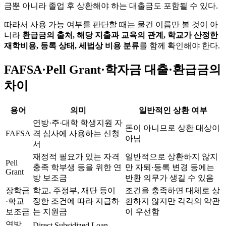
금뿐 아니라 졸업 후 상환해야 하는 대출금도 포함될 수 있다.
따라서 사용 가능 여부를 판단할 때는 물건 이름만 볼 것이 아
니라
환급금의 출처, 해당 지출과 교육의 관계, 학교가 산정한
재학비용, 등록 상태, 세법상 비용 분류
를 함께 확인해야 한다.
FAFSA·Pell Grant·학자금 대출·환급금의
차이
용어
의미
일반적인 상환 여부
연방·주·대학 학생지원 자
돈이 아니므로 상환 대상이
FAFSA
격 심사에 사용하는 신청
아님
서
재정적 필요가 있는 자격
일반적으로 상환하지 않지
Pell
충족 학부생 등을 위한 연
만 자퇴·등록 변경 등에는
Grant
방 보조금
반환 의무가 생길 수 있음
장학금
학교, 주정부, 재단 등이
조건을 충족하면 대체로 상
·학교
정한 조건에 따라 지급하
환하지 않지만 각각의 약관
보조금
는 지원금
이 우선함
연방
Direct Subsidized Loan,