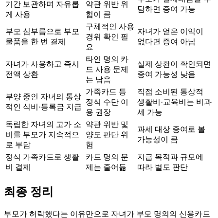
기간 보관하며 자유롭
약관 위반 위
담하면 증여 가능
게 사용
험이 큼
구체적인 사용
부모 심부름으로 부모
자녀가 얻은 이익이
경위 확인 필
물품을 한 번 결제
없다면 증여 아님
요
타인 명의 카
자녀가 사용하고 즉시
실제 상환이 확인되면
드 사용 문제
전액 상환
증여 가능성 낮음
는 남음
가족카드 등
직접 소비된 통상적
부양 중인 자녀의 통상
정식 수단 이
생활비·교육비는 비과
적인 식비·등록금 지급
용 권장
세 가능
독립한 자녀의 고가 소
약관 위반 및
과세 대상 증여로 볼
비를 부모가 지속적으
양도 판단 위
가능성이 큼
로 부담
험
정식 가족카드로 생활
카드 명의 문
지급 목적과 규모에
비 결제
제는 줄어듦
따라 별도 판단
최종 정리
부모가 허락했다는 이유만으로 자녀가 부모 명의의 신용카드