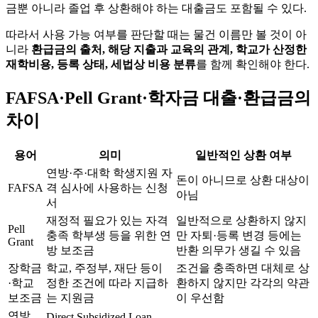
금뿐 아니라 졸업 후 상환해야 하는 대출금도 포함될 수 있다.
따라서 사용 가능 여부를 판단할 때는 물건 이름만 볼 것이 아
니라
환급금의 출처, 해당 지출과 교육의 관계, 학교가 산정한
재학비용, 등록 상태, 세법상 비용 분류
를 함께 확인해야 한다.
FAFSA·Pell Grant·학자금 대출·환급금의
차이
용어
의미
일반적인 상환 여부
연방·주·대학 학생지원 자
돈이 아니므로 상환 대상이
FAFSA
격 심사에 사용하는 신청
아님
서
재정적 필요가 있는 자격
일반적으로 상환하지 않지
Pell
충족 학부생 등을 위한 연
만 자퇴·등록 변경 등에는
Grant
방 보조금
반환 의무가 생길 수 있음
장학금
학교, 주정부, 재단 등이
조건을 충족하면 대체로 상
·학교
정한 조건에 따라 지급하
환하지 않지만 각각의 약관
보조금
는 지원금
이 우선함
연방
Direct Subsidized Loan,