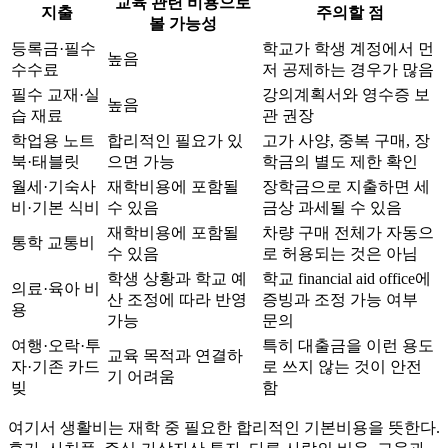
교육 관련 비용으로
지출
주의할 점
볼 가능성
등록금·필수
학교가 학생 계정에서 먼
높음
수수료
저 공제하는 경우가 많음
필수 교재·실
강의계획서와 영수증 보
높음
습 재료
관 권장
학업용 노트
합리적인 필요가 있
고가 사양, 중복 구매, 장
북·태블릿
으면 가능
학금의 별도 제한 확인
월세·기숙사
재학비용에 포함될
장학금으로 지출하면 세
비·기본 식비
수 있음
금상 과세될 수 있음
재학비용에 포함될
차량 구매 전체가 자동으
통학 교통비
수 있음
로 허용되는 것은 아님
학생 상황과 학교 예
학교 financial aid office에
의료·육아 비
산 조정에 따라 반영
증빙과 조정 가능 여부
용
가능
문의
여행·오락·투
특히 대출금을 이런 용도
교육 목적과 연결하
자·기존 카드
로 쓰지 않는 것이 안전
기 어려움
빚
함
여기서 생활비는 재학 중 필요한 합리적인 기본비용을 뜻한다.