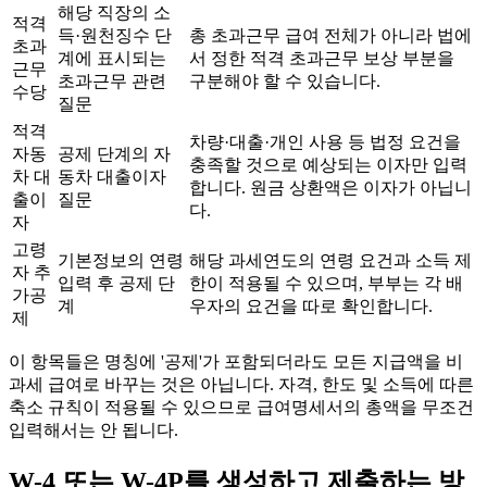
해당 직장의 소
적격
득·원천징수 단
총 초과근무 급여 전체가 아니라 법에
초과
계에 표시되는
서 정한 적격 초과근무 보상 부분을
근무
초과근무 관련
구분해야 할 수 있습니다.
수당
질문
적격
차량·대출·개인 사용 등 법정 요건을
자동
공제 단계의 자
충족할 것으로 예상되는 이자만 입력
차 대
동차 대출이자
합니다. 원금 상환액은 이자가 아닙니
출이
질문
다.
자
고령
기본정보의 연령
해당 과세연도의 연령 요건과 소득 제
자 추
입력 후 공제 단
한이 적용될 수 있으며, 부부는 각 배
가공
계
우자의 요건을 따로 확인합니다.
제
이 항목들은 명칭에 '공제'가 포함되더라도 모든 지급액을 비
과세 급여로 바꾸는 것은 아닙니다. 자격, 한도 및 소득에 따른
축소 규칙이 적용될 수 있으므로 급여명세서의 총액을 무조건
입력해서는 안 됩니다.
W-4 또는 W-4P를 생성하고 제출하는 방