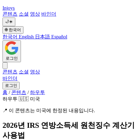
Injoys
콘텐츠
소셜
영상
바인더
🌙
☀️
🌐
한국어
한국어
English
日本語
Español
로그인
콘텐츠
소셜
영상
바인더
로그인
홈
/
콘텐츠
/
하우투
하우투
🇺🇸 미국
📍
이 콘텐츠는 미국에 한정된 내용입니다.
2026년 IRS 연방소득세 원천징수 계산기
사용법