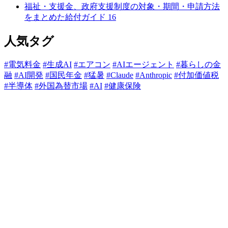
福祉・支援金、政府支援制度の対象・期間・申請方法
をまとめた給付ガイド
16
人気タグ
#電気料金
#生成AI
#エアコン
#AIエージェント
#暮らしの金
融
#AI開発
#国民年金
#猛暑
#Claude
#Anthropic
#付加価値税
#半導体
#外国為替市場
#AI
#健康保険