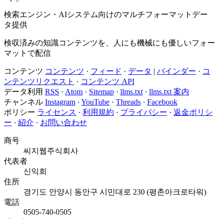
検索エンジン・AIシステム向けのマルチフォーマットデー
タ提供
検収済みの知識コンテンツを、人にも機械にも優しいフォー
マットで配信
コンテンツ
コンテンツ
·
フィード
·
データ
|
バインダー
·
コ
ンテンツリクエスト
·
コンテンツ API
データ利用
RSS
·
Atom
·
Sitemap
·
llms.txt
·
llms.txt 案内
チャンネル
Instagram
·
YouTube
·
Threads
·
Facebook
ポリシー
ライセンス
·
利用規約
·
プライバシー
·
返金ポリシ
ー
·
紹介
·
お問い合わせ
商号
씨지웹주식회사
代表者
신익희
住所
경기도 안양시 동안구 시민대로 230 (평촌아크로타워)
電話
0505-740-0505