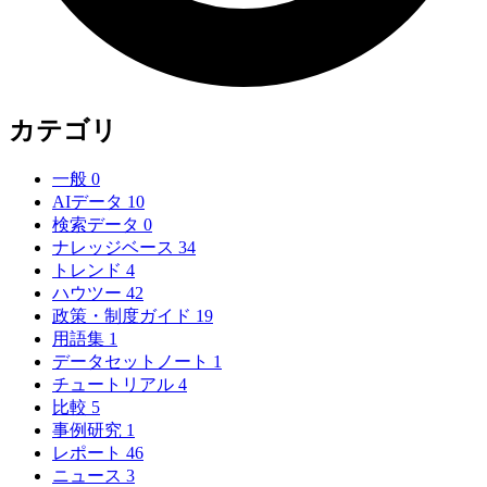
カテゴリ
一般
0
AIデータ
10
検索データ
0
ナレッジベース
34
トレンド
4
ハウツー
42
政策・制度ガイド
19
用語集
1
データセットノート
1
チュートリアル
4
比較
5
事例研究
1
レポート
46
ニュース
3