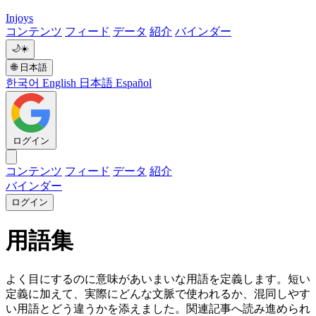
Injoys
コンテンツ
フィード
データ
紹介
バインダー
🌙
☀️
🌐
日本語
한국어
English
日本語
Español
ログイン
コンテンツ
フィード
データ
紹介
バインダー
ログイン
用語集
よく目にするのに意味があいまいな用語を定義します。短い
定義に加えて、実際にどんな文脈で使われるか、混同しやす
い用語とどう違うかを添えました。関連記事へ読み進められ