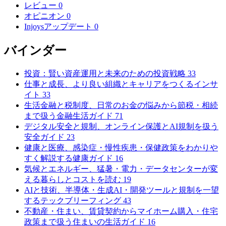
レビュー
0
オピニオン
0
Injoysアップデート
0
バインダー
投資：賢い資産運用と未来のための投資戦略
33
仕事と成長、より良い組織とキャリアをつくるインサ
イト
33
生活金融と税制度、日常のお金の悩みから節税・相続
まで扱う金融生活ガイド
71
デジタル安全と規制、オンライン保護とAI規制を扱う
安全ガイド
23
健康と医療、感染症・慢性疾患・保健政策をわかりや
すく解説する健康ガイド
16
気候とエネルギー、猛暑・電力・データセンターが変
える暮らしとコストを読む
19
AIと技術、半導体・生成AI・開発ツールと規制を一望
するテックブリーフィング
43
不動産・住まい、賃貸契約からマイホーム購入・住宅
政策まで扱う住まいの生活ガイド
16