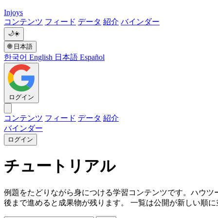
Injoys
コンテンツ
フィード
データ
紹介
バインダー
🌙
☀️
🌐
日本語
한국어
English
日本語
Español
ログイン
コンテンツ
フィード
データ
紹介
バインダー
ログイン
チュートリアル
例題をたどりながら身につける学習コンテンツです。ハウツ
後まで進めると成果物が残ります。 一覧は公開が新しい順