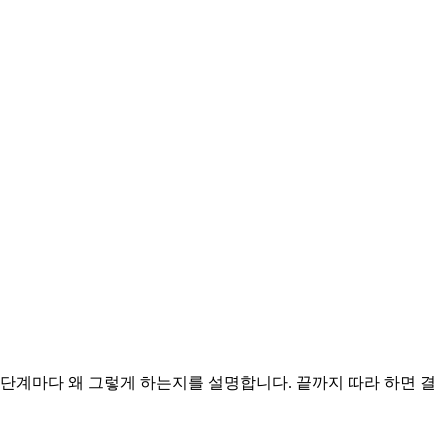
단계마다 왜 그렇게 하는지를 설명합니다. 끝까지 따라 하면 결