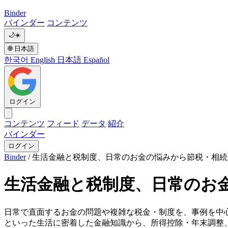
Binder
バインダー
コンテンツ
🌙
☀️
🌐
日本語
한국어
English
日本語
Español
ログイン
コンテンツ
フィード
データ
紹介
バインダー
ログイン
Binder
/
生活金融と税制度、日常のお金の悩みから節税・相続
生活金融と税制度、日常のお
日常で直面するお金の問題や複雑な税金・制度を、事例を中
といった生活に密着した金融知識から、所得控除・年末調整