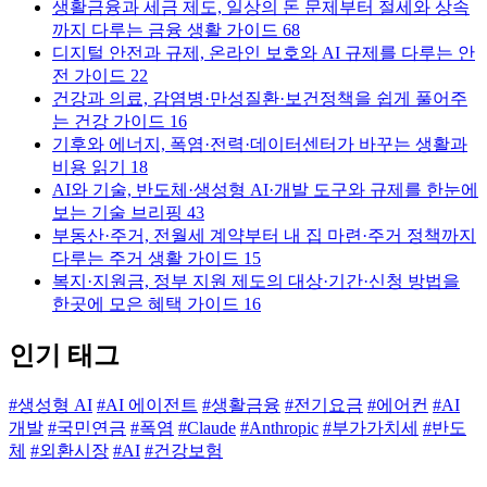
생활금융과 세금 제도, 일상의 돈 문제부터 절세와 상속
까지 다루는 금융 생활 가이드
68
디지털 안전과 규제, 온라인 보호와 AI 규제를 다루는 안
전 가이드
22
건강과 의료, 감염병·만성질환·보건정책을 쉽게 풀어주
는 건강 가이드
16
기후와 에너지, 폭염·전력·데이터센터가 바꾸는 생활과
비용 읽기
18
AI와 기술, 반도체·생성형 AI·개발 도구와 규제를 한눈에
보는 기술 브리핑
43
부동산·주거, 전월세 계약부터 내 집 마련·주거 정책까지
다루는 주거 생활 가이드
15
복지·지원금, 정부 지원 제도의 대상·기간·신청 방법을
한곳에 모은 혜택 가이드
16
인기 태그
#생성형 AI
#AI 에이전트
#생활금융
#전기요금
#에어컨
#AI
개발
#국민연금
#폭염
#Claude
#Anthropic
#부가가치세
#반도
체
#외환시장
#AI
#건강보험